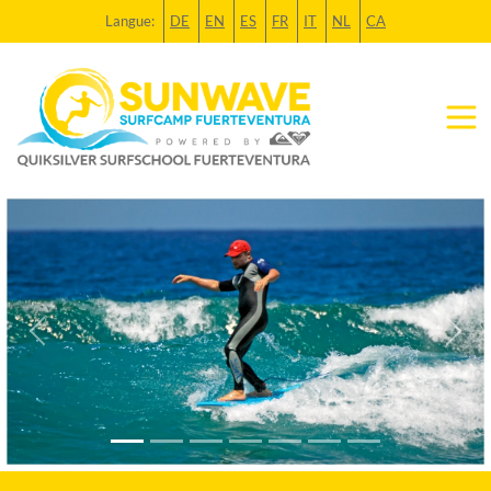
Langue:
DE
EN
ES
FR
IT
NL
CA
Previous
Next