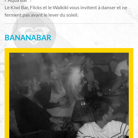
Le Kiwi Bar, Flicks et le Waikiki vous invitent à danser et ne
ferment pas avant le lever du soleil.
BANANABAR