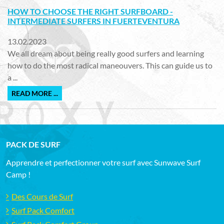
HOW TO CHOOSE THE RIGHT SURFBOARD -
INTERMEDIATE SURFERS IN FUERTEVENTURA
13.02.2023
We all dream about being really good surfers and learning
how to do the most radical maneouvers. This can guide us to
a ...
READ MORE ...
PACK DE SURF
Apprendre et perfectionner votre surf avec Sunwave Surf
Camp !
Des Cours de Surf
Surf Pack Comfort