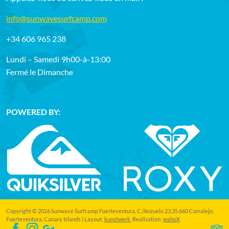
info@sunwavesurfcamp.com
+34 606 965 238
Lundi – Samedi
9h00-à-13:00
Fermé le Dimanche
POWERED BY:
Copyright © 2026 Sunwave Surfcamp Fuerteventura, C./Anzuelo 23,35.660 Corralejo,
Fuerteventura, Canary Islands | Layout:
kunstwerk
, Realisation:
wahoX