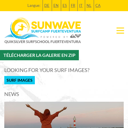
Langue:
DE
EN
ES
FR
IT
NL
CA
TÉLÉCHARGER LA GALERIE EN ZIP
LOOKING FOR YOUR SURF IMAGES?
SURF IMAGES
NEWS