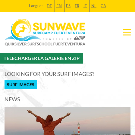
Langue:
DE
EN
ES
FR
IT
NL
CA
TÉLÉCHARGER LA GALERIE EN ZIP
LOOKING FOR YOUR SURF IMAGES?
SURF IMAGES
NEWS