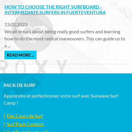
HOW TO CHOOSE THE RIGHT SURFBOARD -
INTERMEDIATE SURFERS IN FUERTEVENTURA
13.02.2023
We all dream about being really good surfers and learning
how to do the most radical maneouvers. This can guide us to
a ...
READ MORE ...
PACK DE SURF
Apprendre et perfectionner votre surf avec Sunwave Surf
Camp !
Des Cours de Surf
Surf Pack Comfort