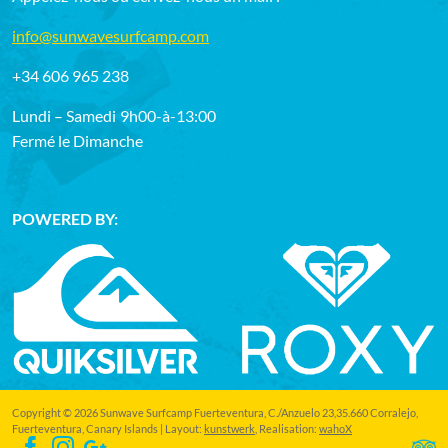
info@sunwavesurfcamp.com
+34 606 965 238
Lundi – Samedi
9h00-à-13:00
Fermé le Dimanche
POWERED BY:
Copyright © 2026 Sunwave Surfcamp Fuerteventura, C./Anzuelo 23,35.660 Corralejo,
Fuerteventura, Canary Islands | Layout:
kunstwerk
, Realisation:
wahoX